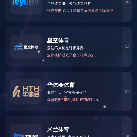
河北客户案例
处理物料：废旧洗衣机
处理设备：输送+拆解+除尘